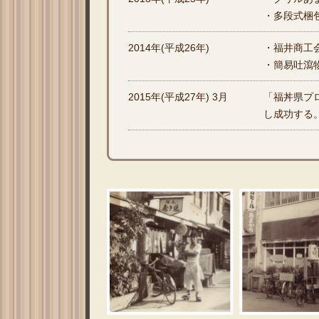
・多段式梱
2014年(平成26年)
・福井商工
・簡易吐瀉
2015年(平成27年) 3月
「福丼県プ
し成功する