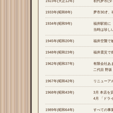
1923年(大正12年)
初代夛市(タ
1933年(昭和8年)
夛市30才、
1934年(昭和9年)
福井駅前に
当時は珍し
1945年(昭和20年)
福井空襲で
1948年(昭和23年)
福井震災で
1962年(昭和37年)
有限会社あ
二代目 野坂
1967年(昭和42年)
リニューア
1968年(昭和43年)
3月 本店を
4月 「ド
1989年(昭和64年)
すべての事